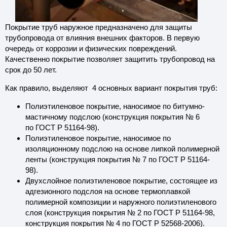
Герме
та гидроизоляционная
тика изоляционная
тренняя очистка труб
плоизоляция
Изоля
Лента
Масти
Внутр
Покрытие труб наружное предназначено для защиты
Герме
трубопровода от влияния внешних факторов. В первую
та бутилкаучуковая
стика герметизирующая
текстиль
Изоля
Лента
Масти
очередь от коррозии и физических повреждений.
Клей-
Качественно покрытие позволяет защитить трубопровод на
срок до 50 лет.
та теплоизоляционная
тика каучуко-битумная
арка
Изоля
Лента
Масти
Герме
Как правило, выделяют 4 основных вариант покрытия труб:
нта смоляная
тика термостойкая
плектация строительства
Лента
Масти
Полиэтиленовое покрытие, наносимое по битумно-
мастичному подслою (конструкция покрытия № 6
нта ремонтная
тум
сосы
Лента
Битум
по ГОСТ Р 51164-98).
Полиэтиленовое покрытие, наносимое по
рметик битумно-полимерный
омышленный клининг
Герме
изоляционному подслою на основе липкой полимерной
ленты (конструкция покрытия № 7 по ГОСТ Р 51164-
98).
тогалерея
Двухслойное полиэтиленовое покрытие, состоящее из
адгезионного подслоя на основе термоплавкой
кументация
полимерной композиции и наружного полиэтиленового
слоя (конструкция покрытия № 2 по ГОСТ Р 51164-98,
атьи полезные
конструкция покрытия № 4 по ГОСТ Р 52568-2006).