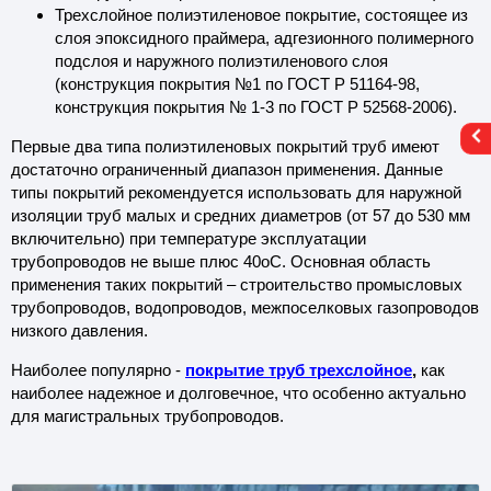
Трехслойное полиэтиленовое покрытие, состоящее из
слоя эпоксидного праймера, адгезионного полимерного
ляция производитель
подслоя и наружного полиэтиленового слоя
(конструкция покрытия №1 по ГОСТ Р 51164-98,
есс-центр
конструкция покрытия № 1-3 по ГОСТ Р 52568-2006).
Первые два типа полиэтиленовых покрытий труб имеют
йс изоляции
достаточно ограниченный диапазон применения. Данные
типы покрытий рекомендуется использовать для наружной
изоляции труб малых и средних диаметров (от 57 до 530 мм
включительно) при температуре эксплуатации
трубопроводов не выше плюс 40оС. Основная область
применения таких покрытий – строительство промысловых
трубопроводов, водопроводов, межпоселковых газопроводов
низкого давления.
Наиболее популярно -
покрытие труб трехслойное
,
как
наиболее надежное и долговечное, что особенно актуально
для магистральных трубопроводов.