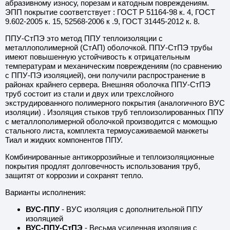
абразивному износу, порезам и катодным повреждениям.
ЭПП покрытие соответствует : ГОСТ Р 51164-98 к. 4, ГОСТ
ляция производитель
9.602-2005 к. 15, 52568-2006 к .9, ГОСТ 31445-2012 к. 8.
ППУ-СтПЭ это метод ППУ теплоизоляции с
есс-центр
металлополимерной (СтАП) оболочкой. ППУ-СтПЭ трубы
имеют повышенную устойчивость к отрицательным
температурам и механическим повреждениям (по сравнению
йс изоляции
с ППУ-ПЭ изоляцией), они получили распространение в
районах крайнего сервера. Внешняя оболочка ППУ-СтПЭ
труб состоит из стали и двух или трехслойного
экструдированного полимерного покрытия (аналогичного ВУС
изоляции) . Изоляция стыков труб теплоизолированных ППУ
с металлополимерной оболочкой производится с момощью
стального листа, комплекта термоусаживаемой манжеты
Тиал и жидких компонентов ППУ.
Комбинированные антикоррозийные и теплоизоляционные
покрытия продлят долговечность использования труб,
защитят от коррозии и сохранят тепло.
Варианты исполнения:
ВУС-ППУ
- ВУС изоляция с дополнительной ППУ
изоляцией
ВУС-ППУ-СтПЭ
- Весьма усиленная изоляция с