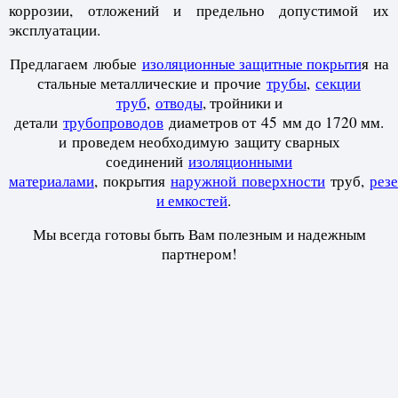
коррозии, отложений и предельно допустимой их
эксплуатации.
Предлагаем любые
изоляционные защитные покрыти
я на
стальные металлические и
прочие
трубы
,
секции
труб
,
отводы
, тройники и
детали
трубопроводов
диаметров от
45 мм до 1720 мм.
и
проведем необходимую защиту сварных
соединений
изоляционными
материалами
,
покрытия
наружной
поверхности
труб,
рез
и емкостей
.
Мы всегда готовы быть Вам полезным и надежным
партнером!