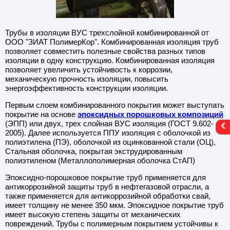
Герме
та гидроизоляционная
тика изоляционная
тренняя очистка труб
плоизоляция
Изоля
Лента
Масти
Внутр
Герме
Трубы в изоляции ВУС трехслойной комбинированной от
ООО "ЗИАТ ПолимерКор". Комбинированная изоляция труб
та бутилкаучуковая
стика герметизирующая
текстиль
Изоля
Лента
Масти
позволяет совместить полезные свойства разных типов
Клей-
изоляции в одну конструкцию. Комбинированная изоляция
позволяет увеличить устойчивость к коррозии,
та теплоизоляционная
тика каучуко-битумная
арка
Изоля
Лента
Масти
механическую прочность изоляции, повысить
Герме
энергоэффективность конструкции изоляции.
нта смоляная
тика термостойкая
плектация строительства
Лента
Масти
Первым слоем комбинированного покрытия может выступать
покрытие на основе
эпоксидных порошковых композиций
нта ремонтная
тум
сосы
Лента
Битум
(ЭПП) или двух, трех слойная ВУС изоляция (ГОСТ 9.602-
2005). Далее используется ППУ изоляция с оболочкой из
полиэтилена (ПЭ), оболочкой из оцинкованной стали (ОЦ),
рметик битумно-полимерный
омышленный клининг
Герме
Стальная оболочка, покрытая экструдированным
полиэтиленом (Металлополимерная оболочка СтАП)
тогалерея
Эпоксидно-порошковое покрытие труб применяется для
антикоррозийной защиты труб в нефтегазовой отрасли, а
также применяется для антикоррозийной обработки свай,
кументация
имеет толщину не менее 350 мкм. Эпоксидное покрытие труб
имеет высокую степень защиты от механических
повреждений. Трубы с полимерным покрытием устойчивы к
атьи полезные